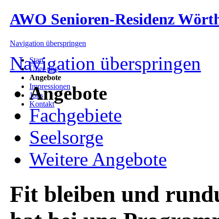
AWO Senioren-Residenz Wört
Navigation überspringen
Navigation überspringen
Start
Über uns
Angebote
Impressionen
Angebote
Jobs
Kontakt
Fachgebiete
Seelsorge
Weitere Angebote
Fit bleiben und run