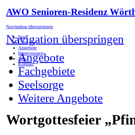
AWO Senioren-Residenz Wört
Navigation überspringen
Navigation überspringen
Start
Über uns
Angebote
Impressionen
Angebote
Jobs
Kontakt
Fachgebiete
Seelsorge
Weitere Angebote
Wortgottesfeier „Pfin