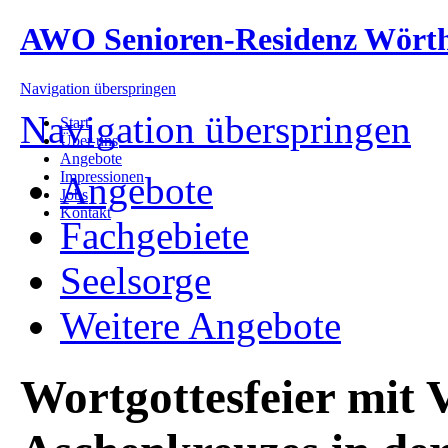
AWO Senioren-Residenz Wört
Navigation überspringen
Navigation überspringen
Start
Über uns
Angebote
Impressionen
Angebote
Jobs
Kontakt
Fachgebiete
Seelsorge
Weitere Angebote
Wortgottesfeier mit 