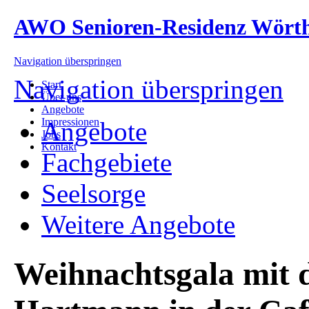
AWO Senioren-Residenz Wört
Navigation überspringen
Navigation überspringen
Start
Über uns
Angebote
Impressionen
Angebote
Jobs
Kontakt
Fachgebiete
Seelsorge
Weitere Angebote
Weihnachtsgala mit