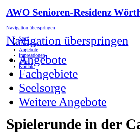
AWO Senioren-Residenz Wört
Navigation überspringen
Navigation überspringen
Start
Über uns
Angebote
Impressionen
Angebote
Jobs
Kontakt
Fachgebiete
Seelsorge
Weitere Angebote
Spielerunde in der C