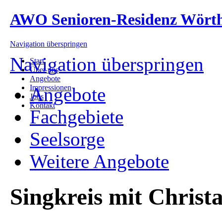
AWO Senioren-Residenz Wört
Navigation überspringen
Navigation überspringen
Start
Über uns
Angebote
Impressionen
Angebote
Jobs
Kontakt
Fachgebiete
Seelsorge
Weitere Angebote
Singkreis mit Christa