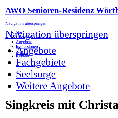
AWO Senioren-Residenz Wört
Navigation überspringen
Navigation überspringen
Start
Über uns
Angebote
Impressionen
Angebote
Jobs
Kontakt
Fachgebiete
Seelsorge
Weitere Angebote
Singkreis mit Christa