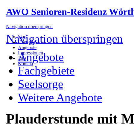
AWO Senioren-Residenz Wört
Navigation überspringen
Navigation überspringen
Start
Über uns
Angebote
Impressionen
Angebote
Jobs
Kontakt
Fachgebiete
Seelsorge
Weitere Angebote
Plauderstunde mit Ma