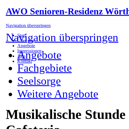
AWO Senioren-Residenz Wört
Navigation überspringen
Navigation überspringen
Start
Über uns
Angebote
Impressionen
Angebote
Jobs
Kontakt
Fachgebiete
Seelsorge
Weitere Angebote
Musikalische Stunde 