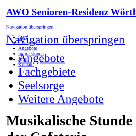
AWO Senioren-Residenz Wört
Navigation überspringen
Navigation überspringen
Start
Über uns
Angebote
Impressionen
Angebote
Jobs
Kontakt
Fachgebiete
Seelsorge
Weitere Angebote
Musikalische Stunde 