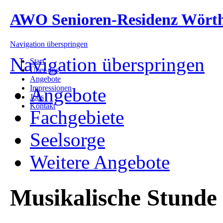
AWO Senioren-Residenz Wört
Navigation überspringen
Navigation überspringen
Start
Über uns
Angebote
Impressionen
Angebote
Jobs
Kontakt
Fachgebiete
Seelsorge
Weitere Angebote
Musikalische Stunde