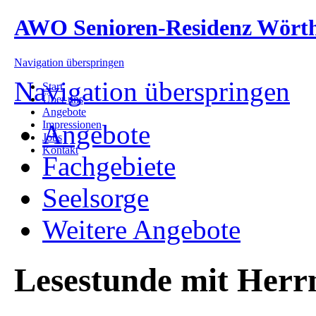
AWO Senioren-Residenz Wört
Navigation überspringen
Navigation überspringen
Start
Über uns
Angebote
Impressionen
Angebote
Jobs
Kontakt
Fachgebiete
Seelsorge
Weitere Angebote
Lesestunde mit Herrn