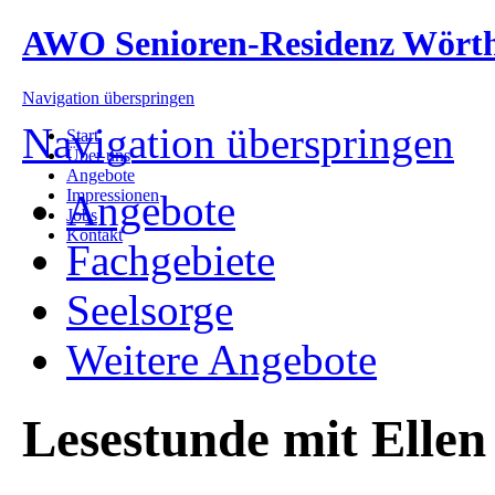
AWO Senioren-Residenz Wört
Navigation überspringen
Navigation überspringen
Start
Über uns
Angebote
Impressionen
Angebote
Jobs
Kontakt
Fachgebiete
Seelsorge
Weitere Angebote
Lesestunde mit Ell