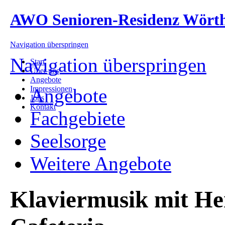
AWO Senioren-Residenz Wört
Navigation überspringen
Navigation überspringen
Start
Über uns
Angebote
Impressionen
Angebote
Jobs
Kontakt
Fachgebiete
Seelsorge
Weitere Angebote
Klaviermusik mit He