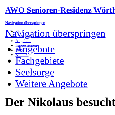
AWO Senioren-Residenz Wört
Navigation überspringen
Navigation überspringen
Start
Über uns
Angebote
Impressionen
Angebote
Jobs
Kontakt
Fachgebiete
Seelsorge
Weitere Angebote
Der Nikolaus besuch