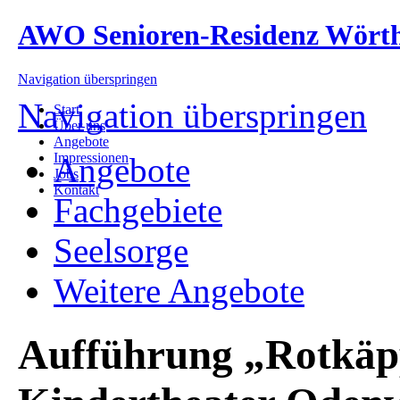
AWO Senioren-Residenz Wört
Navigation überspringen
Navigation überspringen
Start
Über uns
Angebote
Impressionen
Angebote
Jobs
Kontakt
Fachgebiete
Seelsorge
Weitere Angebote
Aufführung „Rotkäp