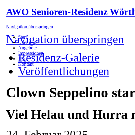
AWO Senioren-Residenz Wört
Navigation überspringen
Navigation überspringen
Start
Über uns
Angebote
Impressionen
Residenz-Galerie
Jobs
Kontakt
Veröffentlichungen
Clown Seppelino star
Viel Helau und Hurra m
24. Februar 2025